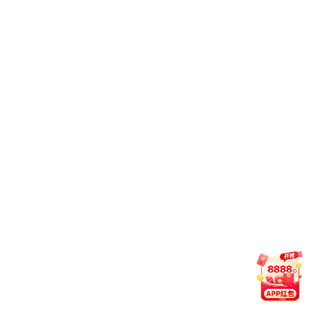
要加强防守端的稳定性，以减少失误给对手创造机
会。同时，他也建议增加进攻端灵活性的变化，使得
敌方防线难以预测，从而提高破门概率。
在具体战术实施层面上，他提到需要灵活运用不同阵
型，以适应不同类型对手。例如，对抗防守密集型队
伍时，可以尝试增加边路传递次数，通过快速传导球
打开局面。而面对快速反击型队伍，则需加强中场控
制，以确保链条不被切断。
总之，对于战术调整的问题，施洛特贝克显然是认真
思考过并提出了建设性的意见。他深知细节决定成
败，因此希望教练组能够采纳合理建议，让整个团队
受益，从而实现更好的赛季表现。
4、对未来比赛的展望