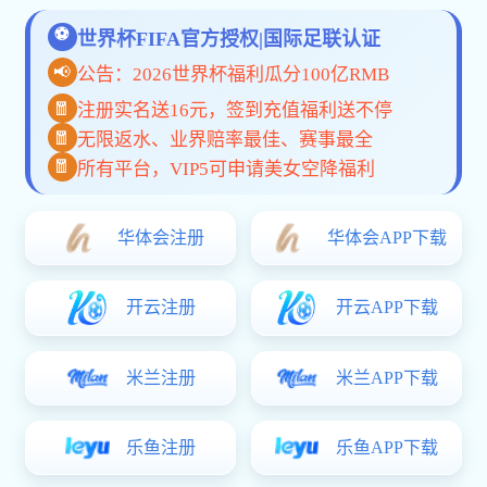
首页
/
体育新闻
/ 正文