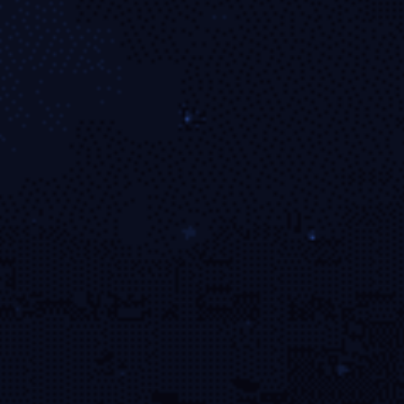
分析皇马争冠困
-18