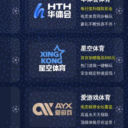
2026-05-18 01:05
56 次阅读
和媒体的关注。其中，名记透露底特律活塞
的兴趣，而夏洛特黄蜂则对此球员开出了一
易期增添了不少悬念。本文将从四个方面详
力与潜力、活塞与太阳的球队需求、黄蜂对