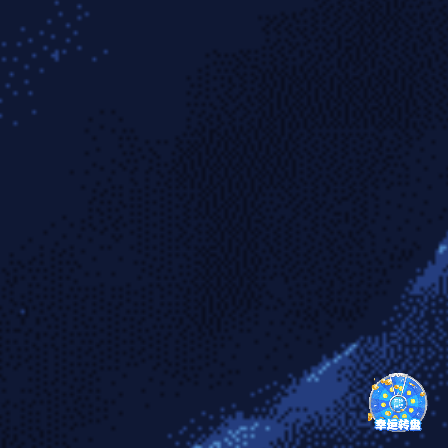
年轻、有潜力且能立即贡献战力的球员。作
望通过引进像布里奇斯这样的优秀小前锋来
望借此提升球队整体竞争力，以便在未来几
星球员，但他们依然希望通过补强来进一步
名像布里奇斯这样既可以打替补又可以出任
。对于太阳来说，引入这样的角色球员，将
体表现。
的兴趣均源自于各自不同但又相似的发展需
，同时也期盼着这些新成员能够迅速融入球